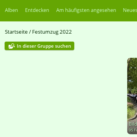
Alben
Entdecken
Am häufigsten angesehen
Neues
Startseite
/
Festumzug 2022
In dieser Gruppe suchen
Bil
95 F