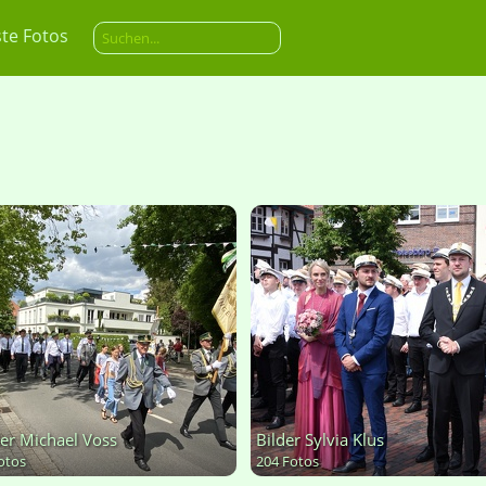
te Fotos
der Michael Voss
Bilder Sylvia Klus
otos
204 Fotos