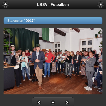
LBSV - Fotoalben
Startseite
/
D0174